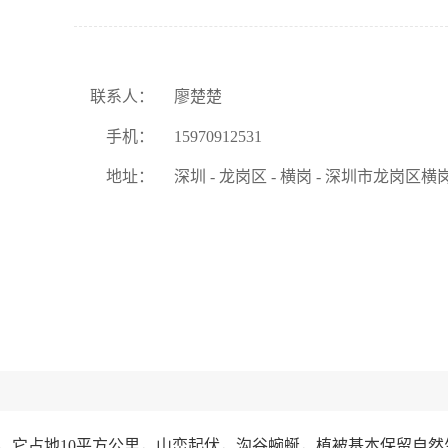
联系人：
廖楚楚
手机：
15970912531
地址：
深圳 - 龙岗区 - 横岗 - 深圳市龙岗区
，它占地10平方公里，山峦起伏，沟谷蜿蜒，植被基本保留自