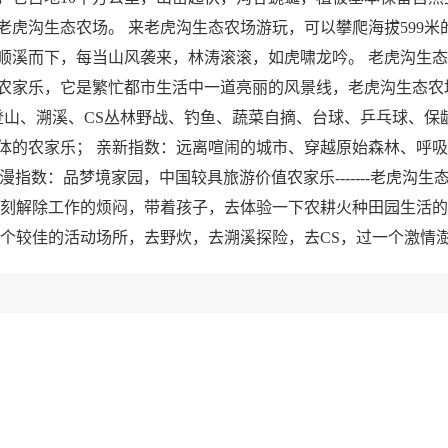
虎沟生态农场。 来老虎沟生态农场游玩，可以攀爬海拔599米
顺溪而下，每当山风袭来，林涛滚滚，如虎啸龙吟。 老虎沟生
农家乐，它是繁忙都市生活中一道亮丽的风景线，老虎沟生态农场
登山、溯溪、CS丛林野战、钓鱼、蔬菜自摘、台球、乒乓球、保龄
的农家乐； 亲新指数：远离喧闹的城市、穿越原始森林、呼吸负
浪漫指数：品梦境家园，中国较具旅游价值农家乐-------老虎
一刻解除工作的烦闷，带着孩子，去体验一下农耕火种田园生活的
一个较佳的活动场所，去野炊，去溯溪探险，去CS，过一个激情