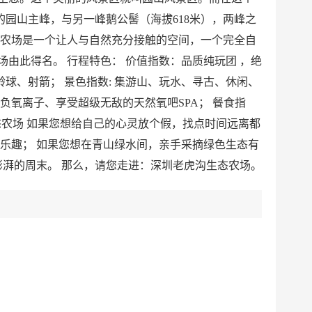
的园山主峰，与另一峰鹅公髻（海拔618米），两峰之
态农场是一个让人与自然充分接触的空间，一个完全自
由此得名。 行程特色： 价值指数：品质纯玩团 ，绝
球、射箭； 景色指数: 集游山、玩水、寻古、休闲、
氧离子、享受超级无敌的天然氧吧SPA； 餐食指
沟生态农场 如果您想给自己的心灵放个假，找点时间远离都
乐趣； 如果您想在青山绿水间，亲手采摘绿色生态有
澎湃的周末。 那么，请您走进：深圳老虎沟生态农场。