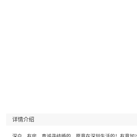
详情介绍
深户，有房，真诚寻结婚的，愿意在深圳生活的！有意加?qq301